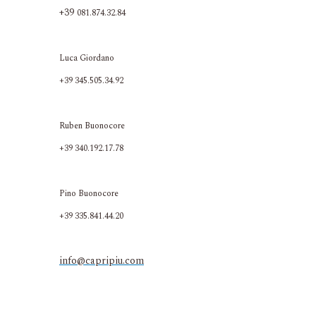
+39
081.874.32.84
Luca Giordano
+39 345.505.34.92
Ruben Buonocore
+39 340.192.17.78
Pino Buonocore
+39 335.841.44.20
info@capripiu.com